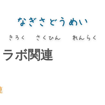
コラボ関連
連