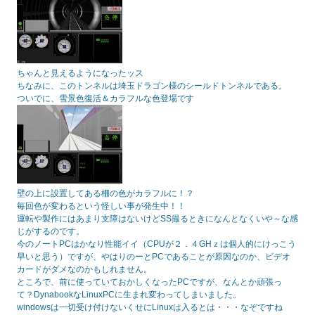
ちゃんと見えるようになったッス
ちなみに、このトンネルは埼玉ドラゴン様のシールドトンネルである。
ついでに、雪景色復活＆カラフルな色登場です
壁の上に設置してある柵の色がカラフルに！？
毎回色が変わるという怪しい事が発生中！！
運転や製作にはあまり支障はないけどSS撮るときになんとなくいや～な感
じがするのです。
今のノートPCはかなり性能イイ（CPUが２．４GHｚは個人的にけっこう
早いと思う）ですが、やはりのーとPCであることが原因なのか、ビデオ
カードがダメなのかもしれません。
ところで、前に使っていておかしくなったPCですが、なんとか頑張っ
て？DynabookなLinuxPCに生まれ変わってしまいました。
windowsは一切受け付けないくせにLinuxは入るとは・・・なぞですね