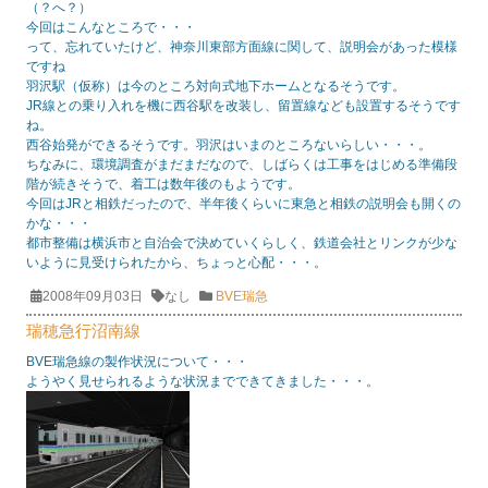
（？へ？）
今回はこんなところで・・・
って、忘れていたけど、神奈川東部方面線に関して、説明会があった模様
ですね
羽沢駅（仮称）は今のところ対向式地下ホームとなるそうです。
JR線との乗り入れを機に西谷駅を改装し、留置線なども設置するそうです
ね。
西谷始発ができるそうです。羽沢はいまのところないらしい・・・。
ちなみに、環境調査がまだまだなので、しばらくは工事をはじめる準備段
階が続きそうで、着工は数年後のもようです。
今回はJRと相鉄だったので、半年後くらいに東急と相鉄の説明会も開くの
かな・・・
都市整備は横浜市と自治会で決めていくらしく、鉄道会社とリンクが少な
いように見受けられたから、ちょっと心配・・・。
2008年09月03日
なし
BVE瑞急
瑞穂急行沼南線
BVE瑞急線の製作状況について・・・
ようやく見せられるような状況までできてきました・・・。