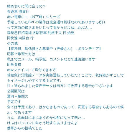
締め切りに間に合うの？
普通車 浦賀行
赤い電車に～（以下略）シリーズ
予定していたBVEの製作は完全遅れ気味なのでありますっ(汗)
って京急の銀さまをいじってるからだよね…たぶん…
瑞穂急行沼南線 各駅停車 利根中央 行 始発
同快速 向陽台 行
その他
【乗務員、駅係員さん募集中（声優さん）：ボランティア】
応募？希望の方は…
私までにメール、掲示板、コメントなどで連絡願います
応募資格
wavファイルにて送付できる方
瑞穂急行沼南線データを実際運転していただくことで、収録者がすこしで
もイメージしやすくする予定です。
注：送られました音声データは当方にて改変する場合がございます
公開区間は
運河～柏間の
予定です
全ては予定であり、はかなきものであって、変更する場合すらあるので候
ふ、であります
うん、真面目にまにあうのか心配になって来た…
けふはパソコンに向かう時すらありませんよ
携帯からの投稿でした