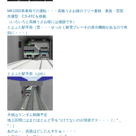
MK1000系車両での運転・・・高橋うさお様のフリー素材、東急・営団
共通型 CS-ATCを搭載
（いろいろと高橋うさお様には感謝です）
とよふた駅手前（雪・・・せっかく耐雪ブレーキの表示機能があるので有
効に・・・）
とよふた駅手前（はれ）
天候はランダム制御予定
地上区間にはまだほとんど手をつけてないのが現状デス・・・［；*＿
*；］
あのぉ～、浜急はどしたんすかぁ～・・・