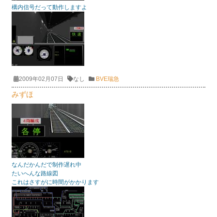
構内信号だって動作しますよ
2009年02月07日
なし
BVE瑞急
みずほ
なんだかんだで制作遅れ中
たいへんな路線図
これはさすがに時間がかかります