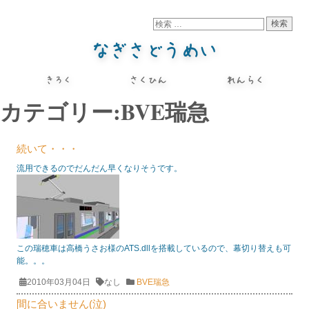
カテゴリー:BVE瑞急
続いて・・・
流用できるのでだんだん早くなりそうです。
この瑞穂車は高橋うさお様のATS.dllを搭載しているので、幕切り替えも可
能。。。
2010年03月04日
なし
BVE瑞急
間に合いません(泣)