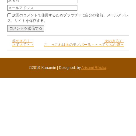
次回のコメントで使用するためブラウザーに自分の名前、メールアドレ
ス、サイトを保存する。
前のきろく -
次のきろく-
さてさて・・
こ、っこれはあのモノポーる・・ってなんか違っ
©2019 Kanamin
|
Designed: by
Arisumi Rikuka
.