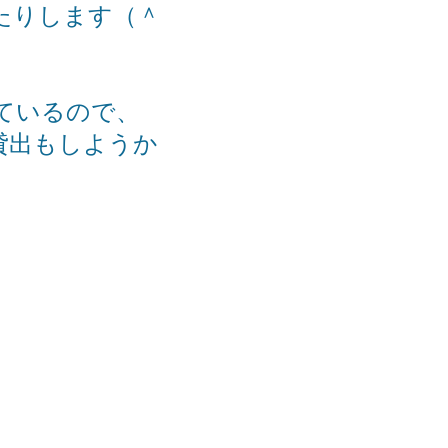
たりします（＾
ているので、
貸出もしようか