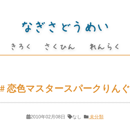
# 恋色マスタースパークりん
2010年02月08日
なし
未分類