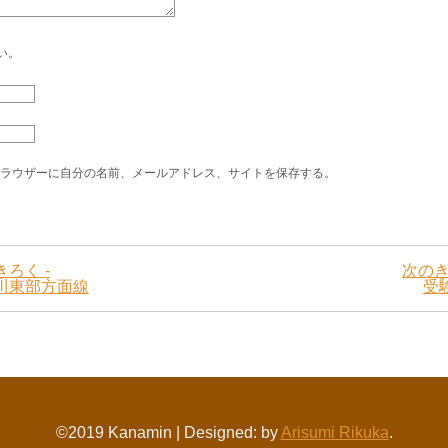
い。
ラウザーに自分の名前、メールアドレス、サイトを保存する。
ろく -
次のき
川東部方面線
受
©2019 Kanamin
|
Designed: by
Arisumi Rikuka
.