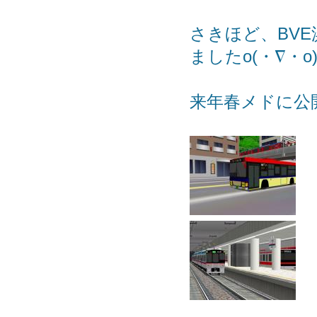
さきほど、BV
ましたo(・∇・o
来年春メドに公