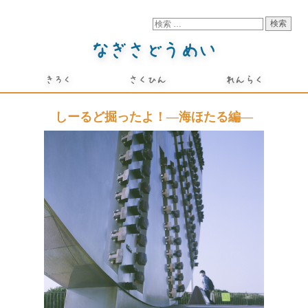
しーるど掘ったよ！―海ほたる編―