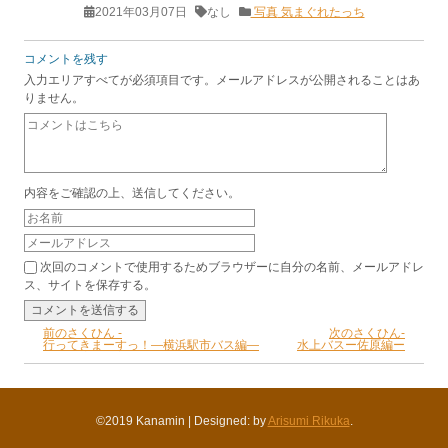
2021年03月07日
なし
写真
気まぐれたっち
コメントを残す
入力エリアすべてが必須項目です。メールアドレスが公開されることはあ
りません。
内容をご確認の上、送信してください。
次回のコメントで使用するためブラウザーに自分の名前、メールアドレ
ス、サイトを保存する。
前のさくひん -
次のさくひん-
行ってきまーすっ！―横浜駅市バス編―
水上バスー佐原編ー
©2019 Kanamin
|
Designed: by
Arisumi Rikuka
.