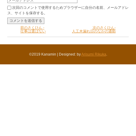
次回のコメントで使用するためブラウザーに自分の名前、メールアドレ
ス、サイトを保存する。
前のさくひん -
次のさくひん-
仕事は選ばない
人工木漏れ日のなかの通勤
©2019 Kanamin
|
Designed: by
Arisumi Rikuka
.