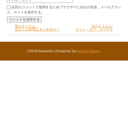
次回のコメントで使用するためブラウザーに自分の名前、メールアドレ
ス、サイトを保存する。
前のさくひん -
次のさくひん-
あなたの終電はまだあるの？
ダイシ・オブ・カワサキ
©2019 Kanamin
|
Designed: by
Arisumi Rikuka
.