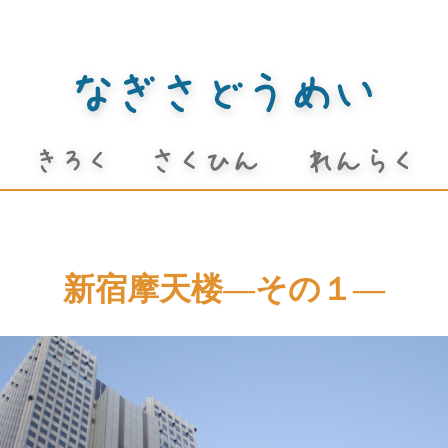
新宿摩天楼―その１―