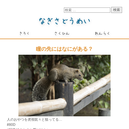
瞳の先にはなにがある？
人のおやつを虎視眈々と狙ってる…
#80D