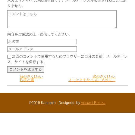
入力エリアすべてが必須項目です。メールアドレスが公開されることはあ
りません。
内容をご確認の上、送信してください。
次回のコメントで使用するためブラウザーに自分の名前、メールアドレ
ス、サイトを保存する。
前のさくひん -
次のさくひん-
鉄塔と嵐
よこはますなっぷ―その１―
©2019 Kanamin
|
Designed: by
Arisumi Rikuka
.