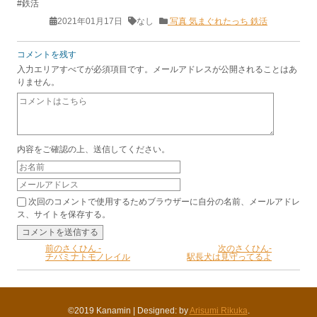
#鉄活
2021年01月17日
なし
写真
気まぐれたっち
鉄活
コメントを残す
入力エリアすべてが必須項目です。メールアドレスが公開されることはあ
りません。
内容をご確認の上、送信してください。
次回のコメントで使用するためブラウザーに自分の名前、メールアドレ
ス、サイトを保存する。
前のさくひん -
次のさくひん-
チバミナトモノレイル
駅長犬は見守ってるよ
©2019 Kanamin
|
Designed: by
Arisumi Rikuka
.