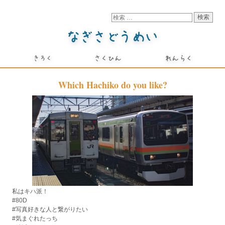
Which Hachiko do you like?
私はキハ派！
#80D
#写真好きな人と繋がりたい
#気まぐれたっち