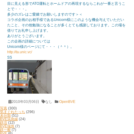
目に見える形でATO運転とホームドアの再現するならこれが一番と言うこ
とで・・・。
多少のズレはご愛嬌でお願いしますのです＞＜
コラボ企画のお相手様であるUnicorn様にこのような機会与えていただい
たこと、その他勉強になることが多くとても感謝しております。この場を
借りてお礼申し上げます。
ありがとうございます。
この企画の詳細については
Unicorn様のページにて・・・（＾＾）。
http://ta.unic.vc/
SS
2010年03月06日
なし
OpenBVE
写真
(300)
気まぐれたっち
(296)
未分類
(51)
BVE浜急線
(24)
鉄活
(12)
BVE瑞急
(7)
鉄一般
(7)
BVE
(6)