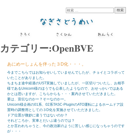
カテゴリー:OpenBVE
あにめーしょんを伴った３D化・・・。
今までこちらではお知らせいしていませんでしたが、チョイとコラボって
いたことがありました。
ちまちま途中経過のUST実施していましたが、一区切りついたし、お相手
様であるUnicorn様のほうでも公表したようなので、おせっかいではある
かとは思いますが、こちらからも・・・案内させていただきました。
要は、宣伝なのかー？そーなのかー。
Unicorn様企画の01系、02系TASC-PluginのATO運転によるホームドア設
置時の調整用としての３D化を実施させていただきました。
ドア位置が微妙に違うではないのか？
それどころか、実車とだいぶ違うのでは？
とか言われちゃうと、今の政治家のように苦しい感じになっちゃうのです
が・・・