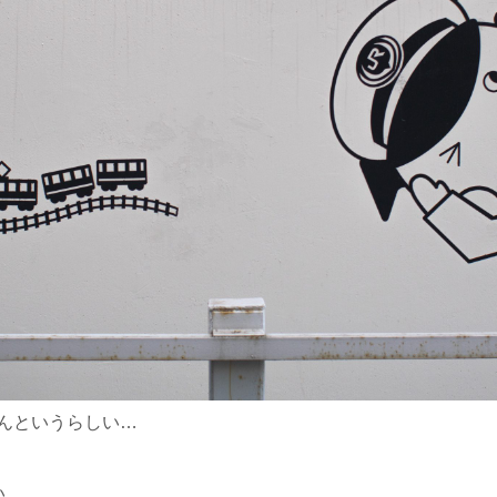
んというらしい…
い